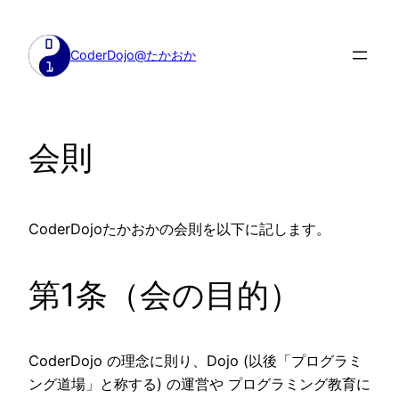
内
容
CoderDojo@たかおか
を
ス
キ
ッ
会則
プ
CoderDojoたかおかの会則を以下に記します。
第1条（会の目的）
CoderDojo の理念に則り、Dojo (以後「プログラミ
ング道場」と称する) の運営や プログラミング教育に